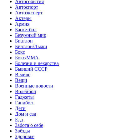
Автособытия
Автоспорт
Автоэксперт
Актеры
Армия
Баскетбол
Безумный мир
Биатлон
Биатлон/Лыжи
Бокс
Бокс/MMA
Болезни и лекарства
Бывший СССР
В мире
Вещи
Военные новости
Волейбол
Гаджеты
Гандбол
Дети
Дом и сад
Еда
Забота о себе
Звёзды
Здоровье