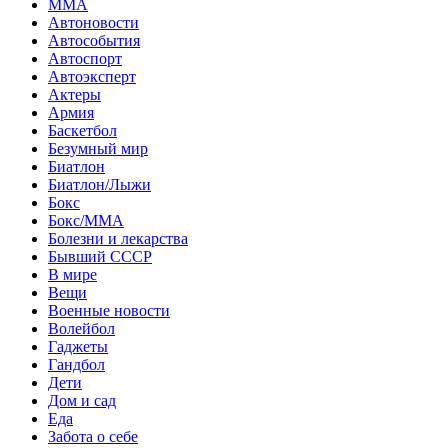
MMA
Автоновости
Автособытия
Автоспорт
Автоэксперт
Актеры
Армия
Баскетбол
Безумный мир
Биатлон
Биатлон/Лыжи
Бокс
Бокс/MMA
Болезни и лекарства
Бывший СССР
В мире
Вещи
Военные новости
Волейбол
Гаджеты
Гандбол
Дети
Дом и сад
Еда
Забота о себе