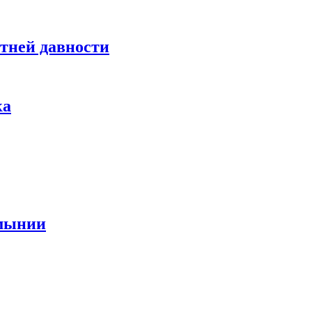
етней давности
ка
умынии