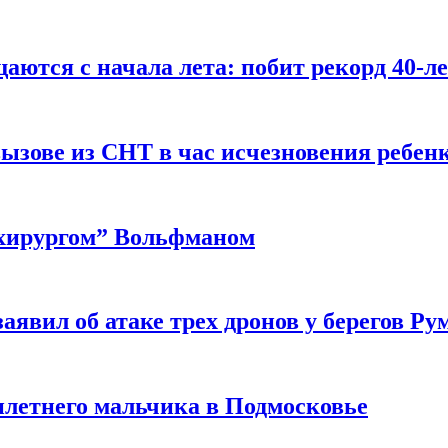
аются с начала лета: побит рекорд 40-л
вызове из СНТ в час исчезновения ребен
 хирургом” Вольфманом
аявил об атаке трех дронов у берегов Р
илетнего мальчика в Подмосковье