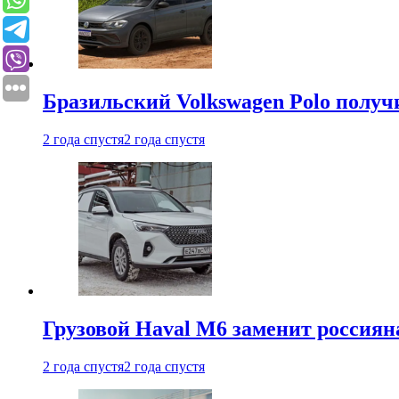
Бразильский Volkswagen Polo полу
2 года спустя
2 года спустя
Грузовой Haval M6 заменит россиян
2 года спустя
2 года спустя