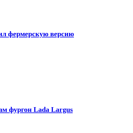
чил фермерскую версию
ам фургон Lada Largus