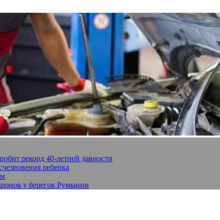
побит рекорд 40-летней давности
исчезновения ребенка
ом
 дронов у берегов Румынии