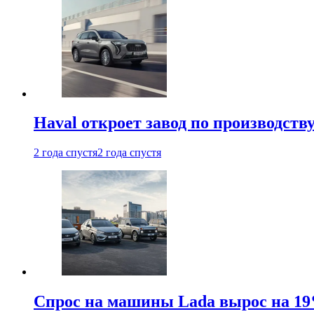
Haval откроет завод по производств
2 года спустя
2 года спустя
Спрос на машины Lada вырос на 19