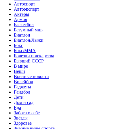
Автоспорт
Автоэксперт
Актеры
Армия
Баскетбол
Безумный мир
Биатлон
Биатлон/Лыжи
Бокс
Бокс/MMA
Болезни и лекарства
Бывший СССР
В мире
Вещи
Военные новости
Волейбол
Гаджеты
Гандбол
Дети
Дом и сад
Еда
Забота о себе
Звёзды
Здоровье
Зимние виды спорта